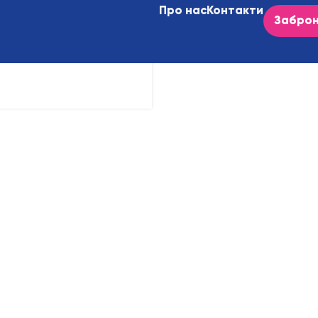
Про нас
Контакти
Заброн
. Редагуйте або видаліть, а