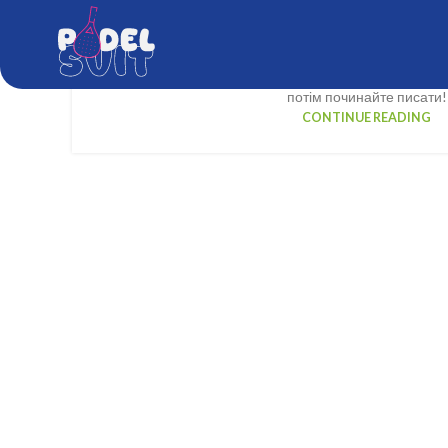
Привіт, світ!
1
Posted by
Gym
Ласкаво просимо до WordPress. Це ваш перший запис
потім починайте писати!
CONTINUE READING